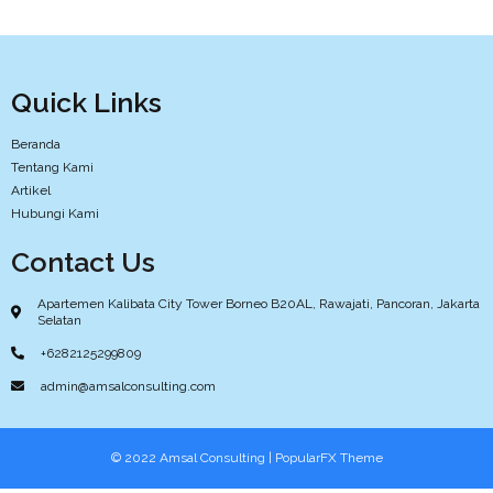
Quick Links
Beranda
Tentang Kami
Artikel
Hubungi Kami
Contact Us
Apartemen Kalibata City Tower Borneo B20AL, Rawajati, Pancoran, Jakarta
Selatan
+6282125299809
admin@amsalconsulting.com
© 2022 Amsal Consulting |
PopularFX Theme