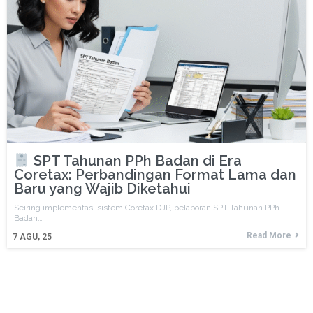
SPT Tahunan PPh Badan di Era
Coretax: Perbandingan Format Lama dan
Baru yang Wajib Diketahui
Seiring implementasi sistem Coretax DJP, pelaporan SPT Tahunan PPh
Badan…
Read More
7
AGU, 25