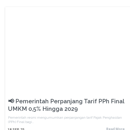
📢 Pemerintah Perpanjang Tarif PPh Final
UMKM 0,5% Hingga 2029
Pemerintah resmi mengumumkan perpanjangan tarif Pajak Penghasilan
(PPh) Final bagi…
Read More
18
SEP, 25