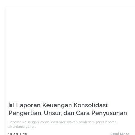
📊 Laporan Keuangan Konsolidasi:
Pengertian, Unsur, dan Cara Penyusunan
Laporan keuangan konsolidasi merupakan salah satu jenis laporan
akuntansi yang…
Read More
18
AGU, 25