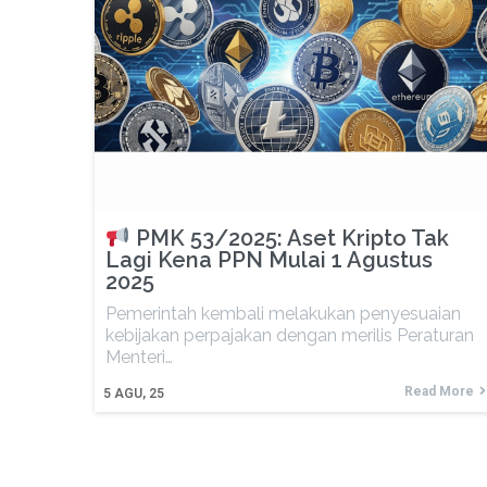
PMK 53/2025: Aset Kripto Tak
Lagi Kena PPN Mulai 1 Agustus
2025
Pemerintah kembali melakukan penyesuaian
kebijakan perpajakan dengan merilis Peraturan
Menteri…
Read More
5
AGU, 25