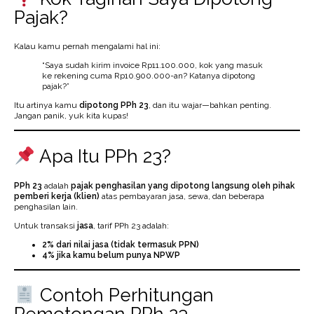
Pajak?
Kalau kamu pernah mengalami hal ini:
“Saya sudah kirim invoice Rp11.100.000, kok yang masuk
ke rekening cuma Rp10.900.000-an? Katanya dipotong
pajak?”
Itu artinya kamu
dipotong PPh 23
, dan itu wajar—bahkan penting.
Jangan panik, yuk kita kupas!
Apa Itu PPh 23?
PPh 23
adalah
pajak penghasilan yang dipotong langsung oleh pihak
pemberi kerja (klien)
atas pembayaran jasa, sewa, dan beberapa
penghasilan lain.
Untuk transaksi
jasa
, tarif PPh 23 adalah:
2% dari nilai jasa (tidak termasuk PPN)
4% jika kamu belum punya NPWP
Contoh Perhitungan
Pemotongan PPh 23