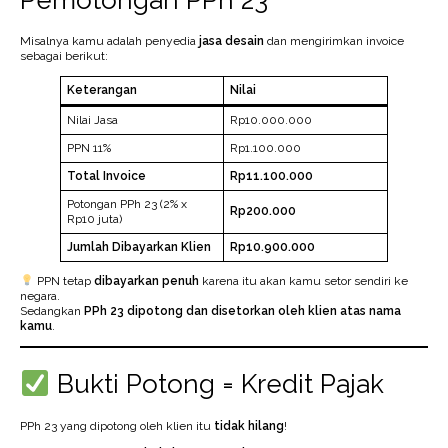
Misalnya kamu adalah penyedia
jasa desain
dan mengirimkan invoice
sebagai berikut:
Keterangan
Nilai
Nilai Jasa
Rp10.000.000
PPN 11%
Rp1.100.000
Total Invoice
Rp11.100.000
Potongan PPh 23 (2% x
Rp200.000
Rp10 juta)
Jumlah Dibayarkan Klien
Rp10.900.000
PPN tetap
dibayarkan penuh
karena itu akan kamu setor sendiri ke
negara.
Sedangkan
PPh 23 dipotong dan disetorkan oleh klien atas nama
kamu
.
Bukti Potong = Kredit Pajak
PPh 23 yang dipotong oleh klien itu
tidak hilang
!