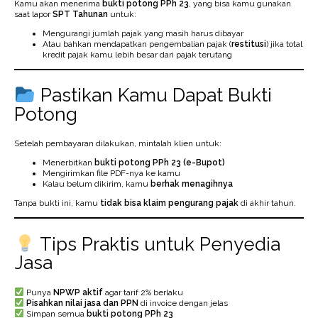
Kamu akan menerima
bukti potong PPh 23
, yang bisa kamu gunakan
saat lapor
SPT Tahunan
untuk:
Mengurangi jumlah pajak yang masih harus dibayar
Atau bahkan mendapatkan pengembalian pajak (
restitusi
) jika total
kredit pajak kamu lebih besar dari pajak terutang
Pastikan Kamu Dapat Bukti
Potong
Setelah pembayaran dilakukan, mintalah klien untuk:
Menerbitkan
bukti potong PPh 23 (e-Bupot)
Mengirimkan file PDF-nya ke kamu
Kalau belum dikirim, kamu
berhak menagihnya
Tanpa bukti ini, kamu
tidak bisa klaim pengurang pajak
di akhir tahun.
Tips Praktis untuk Penyedia
Jasa
Punya
NPWP aktif
agar tarif 2% berlaku
Pisahkan nilai jasa dan PPN
di invoice dengan jelas
Simpan semua
bukti potong PPh 23