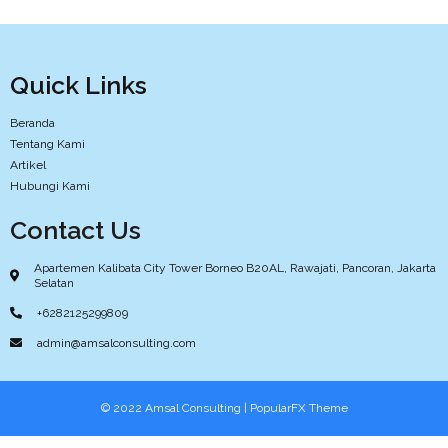
Quick Links
Beranda
Tentang Kami
Artikel
Hubungi Kami
Contact Us
Apartemen Kalibata City Tower Borneo B20AL, Rawajati, Pancoran, Jakarta
Selatan
+6282125299809
admin@amsalconsulting.com
© 2022 Amsal Consulting |
PopularFX Theme