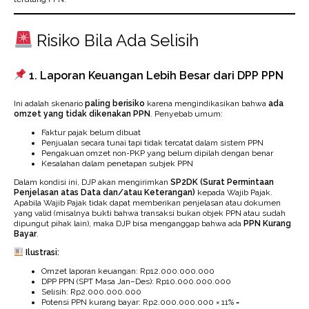
Risiko Bila Ada Selisih
1. Laporan Keuangan Lebih Besar dari DPP PPN
Ini adalah skenario
paling berisiko
karena mengindikasikan bahwa
ada
omzet yang tidak dikenakan PPN
. Penyebab umum:
Faktur pajak belum dibuat
Penjualan secara tunai tapi tidak tercatat dalam sistem PPN
Pengakuan omzet non-PKP yang belum dipilah dengan benar
Kesalahan dalam penetapan subjek PPN
Dalam kondisi ini, DJP akan mengirimkan
SP2DK (Surat Permintaan
Penjelasan atas Data dan/atau Keterangan)
kepada Wajib Pajak.
Apabila Wajib Pajak tidak dapat memberikan penjelasan atau dokumen
yang valid (misalnya bukti bahwa transaksi bukan objek PPN atau sudah
dipungut pihak lain), maka DJP bisa menganggap bahwa ada
PPN Kurang
Bayar
.
Ilustrasi:
Omzet laporan keuangan: Rp12.000.000.000
DPP PPN (SPT Masa Jan–Des): Rp10.000.000.000
Selisih: Rp2.000.000.000
Potensi PPN kurang bayar: Rp2.000.000.000 × 11% =