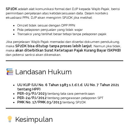
SP2DK
adalah alat komunikasi formal dari DJP kepada Wajib Pajak, berisi
permintaan penjelasan atas ketidaksesuaian data. Dalam konteks
ekualisasi PPN, DJP akan mengirim SP2DK jika melihat:
Omzet tidak sesuai dengan DPP PPN
Pola pelaporan penjualan yang tidak wajar
Transaksi yang terlihat besar tetapi tanpa pelaporan pajak
Jika penjelasan Wajib Pajak memadai dan disertai dokumen pendukung,
maka
SP2DK bisa ditutup tanpa proses lebih lanjut
. Namun jika tidak,
maka
akan diterbitkan Surat Ketetapan Pajak Kurang Bayar (SKPKB)
dan potensi sanksi akan dikenakan.
Landasan Hukum
UU KUP (UU No. 6 Tahun 1983 s.t.d.t.d. UU No. 7 Tahun 2021
tentang HPP)
PER-03/PJ/2023
tentang tata cara pemeriksaan
PER-24/PJ/2012
tentang pengawasan pelaporan SPT
PMK No. 17/PMK.03/2013
tentang SP2DK
Kesimpulan