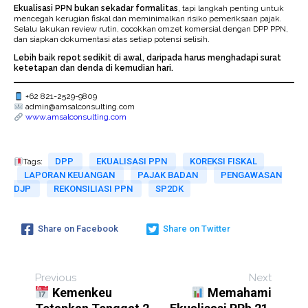
Ekualisasi PPN bukan sekadar formalitas
, tapi langkah penting untuk
mencegah kerugian fiskal dan meminimalkan risiko pemeriksaan pajak.
Selalu lakukan review rutin, cocokkan omzet komersial dengan DPP PPN,
dan siapkan dokumentasi atas setiap potensi selisih.
Lebih baik repot sedikit di awal, daripada harus menghadapi surat
ketetapan dan denda di kemudian hari.
+62 821-2529-9809
admin@amsalconsulting.com
www.amsalconsulting.com
DPP
EKUALISASI PPN
KOREKSI FISKAL
Tags:
LAPORAN KEUANGAN
PAJAK BADAN
PENGAWASAN
DJP
REKONSILIASI PPN
SP2DK
Share on Facebook
Share on Twitter
Previous
Next
Kemenkeu
Memahami