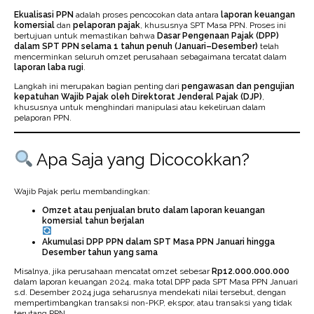
Ekualisasi PPN
adalah proses pencocokan data antara
laporan keuangan
komersial
dan
pelaporan pajak
, khususnya SPT Masa PPN. Proses ini
bertujuan untuk memastikan bahwa
Dasar Pengenaan Pajak (DPP)
dalam SPT PPN selama 1 tahun penuh (Januari–Desember)
telah
mencerminkan seluruh omzet perusahaan sebagaimana tercatat dalam
laporan laba rugi
.
Langkah ini merupakan bagian penting dari
pengawasan dan pengujian
kepatuhan Wajib Pajak oleh Direktorat Jenderal Pajak (DJP)
,
khususnya untuk menghindari manipulasi atau kekeliruan dalam
pelaporan PPN.
Apa Saja yang Dicocokkan?
Wajib Pajak perlu membandingkan:
Omzet atau penjualan bruto dalam laporan keuangan
komersial tahun berjalan
Akumulasi DPP PPN dalam SPT Masa PPN Januari hingga
Desember tahun yang sama
Misalnya, jika perusahaan mencatat omzet sebesar
Rp12.000.000.000
dalam laporan keuangan 2024, maka total DPP pada SPT Masa PPN Januari
s.d. Desember 2024 juga seharusnya mendekati nilai tersebut, dengan
mempertimbangkan transaksi non-PKP, ekspor, atau transaksi yang tidak
terutang PPN.