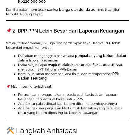
Rp220.000.000
Dan itu belum termasuk
sanksi bunga dan denda administrasi
jika
terbukti kurang bayar.
2. DPP PPN Lebih Besar dari Laporan Keuangan
Walau terlihat “aman”, ini juga bisa berdampak fiskal. Ketika DPP lebih
besar dari omzet komersial:
DJP akan menganggap bahwa ada
penjualan yang belum diakui
dalam laporan keuangan
Maka Wajib Pajak
wajib melakukan koreksi fiskal positif
saat
menyusun SPT Tahunan PPh Badan
Koreksi ini akan menambah laba fiskal dan memperbesar
PPh
Badan Terutang
Hal ini sering terjadi saat:
Perusahaan menggunakan metode cash basis dalam laporan
keuangan, tapi accrual basis untuk PPN
Ada faktur pajak dibuat tapi belum diterima pembayarannya
Ada pengakuan penjualan PPN untuk transaksi yang batal atau
retur yang belum diposting ke laporan keuangan
Langkah Antisipasi