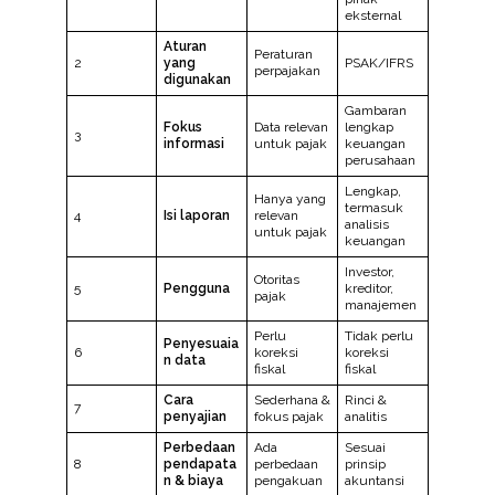
eksternal
Aturan
Peraturan
2
yang
PSAK/IFRS
perpajakan
digunakan
Gambaran
Fokus
Data relevan
lengkap
3
informasi
untuk pajak
keuangan
perusahaan
Lengkap,
Hanya yang
termasuk
4
Isi laporan
relevan
analisis
untuk pajak
keuangan
Investor,
Otoritas
5
Pengguna
kreditor,
pajak
manajemen
Perlu
Tidak perlu
Penyesuaia
6
koreksi
koreksi
n data
fiskal
fiskal
Cara
Sederhana &
Rinci &
7
penyajian
fokus pajak
analitis
Perbedaan
Ada
Sesuai
8
pendapata
perbedaan
prinsip
n & biaya
pengakuan
akuntansi