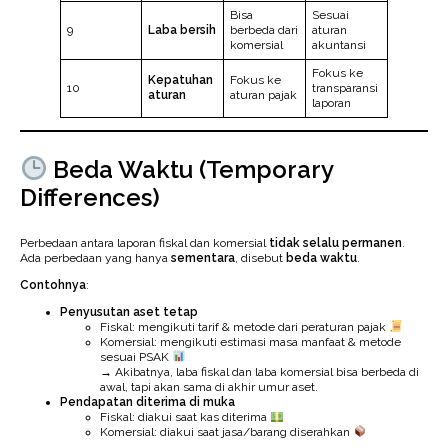
Bisa
Sesuai
9
Laba bersih
berbeda dari
aturan
komersial
akuntansi
Fokus ke
Kepatuhan
Fokus ke
10
transparansi
aturan
aturan pajak
laporan
Beda Waktu (Temporary
Differences)
Perbedaan antara laporan fiskal dan komersial
tidak selalu permanen
.
Ada perbedaan yang hanya
sementara
, disebut
beda waktu
.
Contohnya
:
Penyusutan aset tetap
Fiskal: mengikuti tarif & metode dari peraturan pajak
Komersial: mengikuti estimasi masa manfaat & metode
sesuai PSAK
→ Akibatnya, laba fiskal dan laba komersial bisa berbeda di
awal, tapi akan sama di akhir umur aset.
Pendapatan diterima di muka
Fiskal: diakui saat kas diterima
Komersial: diakui saat jasa/barang diserahkan