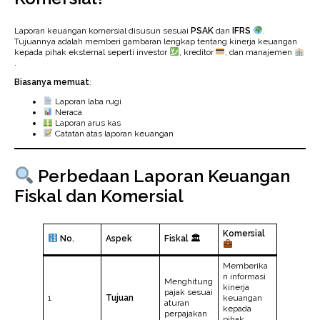
Laporan keuangan komersial disusun sesuai
PSAK
dan
IFRS
.
Tujuannya adalah memberi gambaran lengkap tentang kinerja keuangan
kepada pihak eksternal seperti investor
, kreditor
, dan manajemen
.
Biasanya memuat
:
Laporan laba rugi
Neraca
Laporan arus kas
Catatan atas laporan keuangan
Perbedaan Laporan Keuangan
Fiskal dan Komersial
Komersial
No.
Aspek
Fiskal 🏛
Memberika
n informasi
Menghitung
kinerja
pajak sesuai
1
Tujuan
keuangan
aturan
kepada
perpajakan
pihak