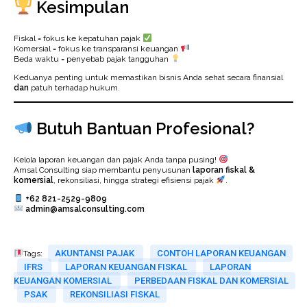
Kesimpulan
Fiskal = fokus ke kepatuhan pajak
Komersial = fokus ke transparansi keuangan
Beda waktu = penyebab pajak tangguhan
Keduanya penting untuk memastikan bisnis Anda sehat secara finansial
dan
patuh terhadap hukum.
Butuh Bantuan Profesional?
Kelola laporan keuangan dan pajak Anda tanpa pusing!
Amsal Consulting siap membantu penyusunan
laporan fiskal &
komersial
, rekonsiliasi, hingga strategi efisiensi pajak
.
+62 821-2529-9809
admin@amsalconsulting.com
AKUNTANSI PAJAK
CONTOH LAPORAN KEUANGAN
Tags:
IFRS
LAPORAN KEUANGAN FISKAL
LAPORAN
KEUANGAN KOMERSIAL
PERBEDAAN FISKAL DAN KOMERSIAL
PSAK
REKONSILIASI FISKAL