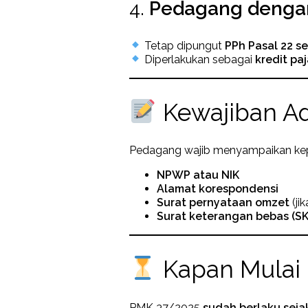
4.
Pedagang dengan
Tetap dipungut
PPh Pasal 22 s
Diperlakukan sebagai
kredit pa
Kewajiban Ad
Pedagang wajib menyampaikan ke
NPWP atau NIK
Alamat korespondensi
Surat pernyataan omzet
(ji
Surat keterangan bebas (SK
Kapan Mulai 
PMK 37/2025
sudah berlaku sejak