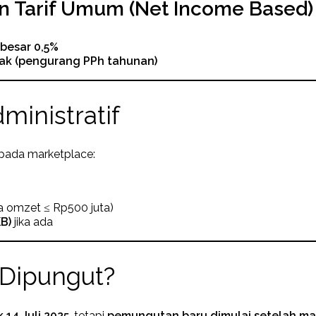
 Tarif Umum (Net Income Based)
ebesar 0,5%
jak (pengurang PPh tahunan)
ministratif
pada marketplace:
ka omzet ≤ Rp500 juta)
B)
jika ada
Dipungut?
 14 Juli 2025
, tetapi
pemungutan baru dimulai setelah mar