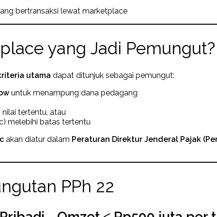
yang bertransaksi lewat marketplace
place yang Jadi Pemungut?
riteria utama
dapat ditunjuk sebagai pemungut:
row
untuk menampung dana pedagang
nilai tertentu, atau
c) melebihi batas tertentu
ic
akan diatur dalam
Peraturan Direktur Jenderal Pajak (Per
gutan PPh 22
ribadi - Omzet ≤ Rp500 juta per 