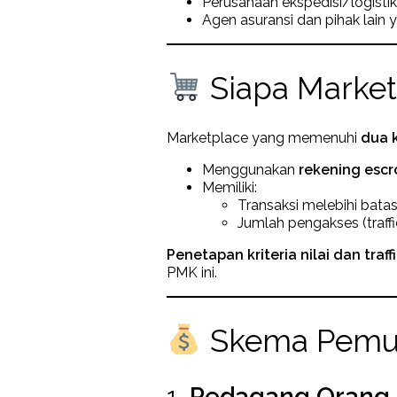
Perusahaan ekspedisi/logistik
Agen asuransi dan pihak lain 
Siapa Market
Marketplace yang memenuhi
dua k
Menggunakan
rekening esc
Memiliki:
Transaksi melebihi batas 
Jumlah pengakses (traffi
Penetapan kriteria nilai dan traff
PMK ini.
Skema Pemun
1.
Pedagang Orang P